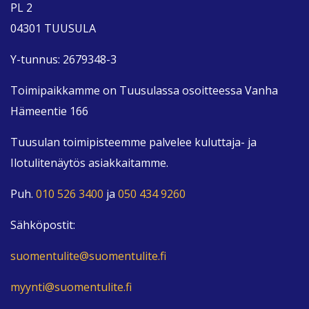
PL 2
04301 TUUSULA
Y-tunnus: 2679348-3
Toimipaikkamme on Tuusulassa osoitteessa Vanha
Hämeentie 166
Tuusulan toimipisteemme palvelee kuluttaja- ja
Ilotulitenäytös asiakkaitamme.
Puh.
010 526 3400
ja
050 434 9260
Sähköpostit:
suomentulite@suomentulite.fi
myynti@suomentulite.fi