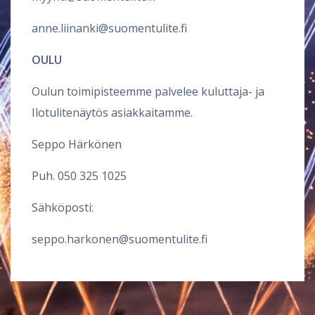
anne.liinanki@suomentulite.fi
OULU
Oulun toimipisteemme palvelee kuluttaja- ja
Ilotulitenäytös asiakkaitamme.
Seppo Härkönen
Puh.
050 325 1025
Sähköposti:
seppo.harkonen@suomentulite.fi