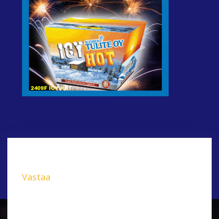
Vastaa
Sähköpostiosoitettasi ei julkaista.
Pakolliset
kentät on merkitty
*