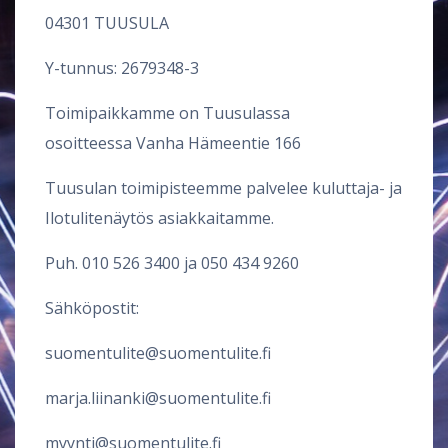
04301 TUUSULA
Y-tunnus: 2679348-3
Toimipaikkamme on Tuusulassa
osoitteessa Vanha Hämeentie 166
Tuusulan toimipisteemme palvelee kuluttaja- ja
Ilotulitenäytös asiakkaitamme.
Puh.
010 526 3400
ja
050 434 9260
Sähköpostit:
suomentulite@suomentulite.fi
marja.liinanki@suomentulite.fi
myynti@suomentulite.fi