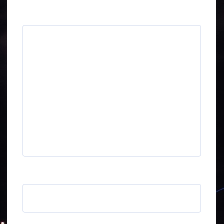
Kommentti
*
Nimi
*