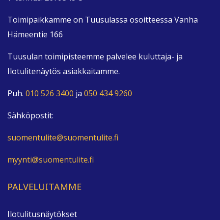
Toimipaikkamme on Tuusulassa osoitteessa Vanha
Hämeentie 166
Tuusulan toimipisteemme palvelee kuluttaja- ja
Ilotulitenäytös asiakkaitamme.
Puh.
010 526 3400
ja
050 434 9260
Sähköpostit:
suomentulite@suomentulite.fi
myynti@suomentulite.fi
PALVELUITAMME
Ilotulitusnäytökset