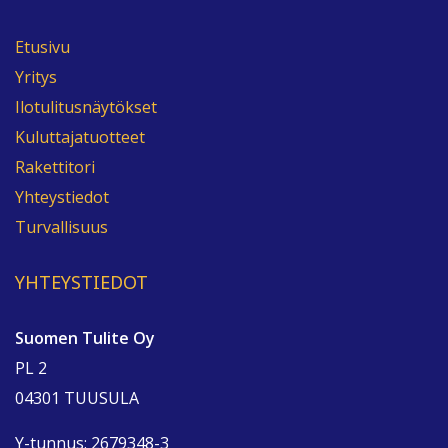
Etusivu
Yritys
Ilotulitusnäytökset
Kuluttajatuotteet
Rakettitori
Yhteystiedot
Turvallisuus
YHTEYSTIEDOT
Suomen Tulite Oy
PL 2
04301 TUUSULA
Y-tunnus: 2679348-3