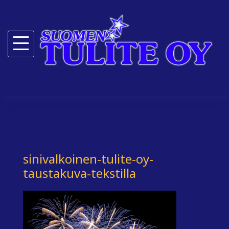
Skip
to
content
sinivalkoinen-tulite-oy-
taustakuva-tekstilla