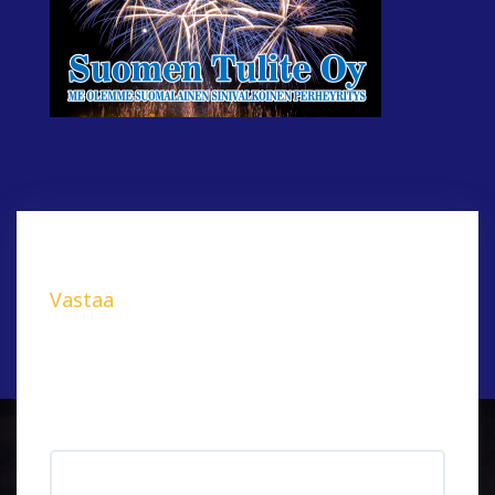
Vastaa
Sähköpostiosoitettasi ei julkaista.
Pakolliset
kentät on merkitty
*
Kommentti
*