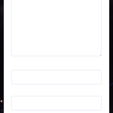
Nimi
*
Sähköpostiosoite
*