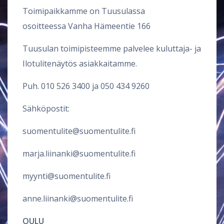
Toimipaikkamme on Tuusulassa
osoitteessa Vanha Hämeentie 166
Tuusulan toimipisteemme palvelee kuluttaja- ja
Ilotulitenäytös asiakkaitamme.
Puh.
010 526 3400
ja
050 434 9260
Sähköpostit:
suomentulite@suomentulite.fi
marja.liinanki@suomentulite.fi
myynti@suomentulite.fi
anne.liinanki@suomentulite.fi
OULU