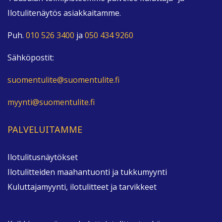
Ilotulitenäytös asiakkaitamme.
Puh.
010 526 3400
ja
050 434 9260
Sähköpostit:
suomentulite@suomentulite.fi
myynti@suomentulite.fi
PALVELUITAMME
Ilotulitusnäytökset
Ilotulitteiden maahantuonti ja tukkumyynti
Kuluttajamyynti, ilotulitteet ja tarvikkeet