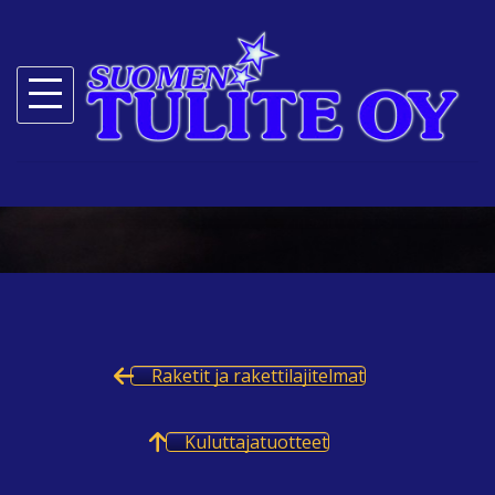
Skip
to
content
Raketit ja rakettilajitelmat
Kuluttajatuotteet