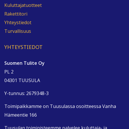
Kuluttajatuotteet
Rakettitori
Yhteystiedot
Turvallisuus
YHTEYSTIEDOT
Suomen Tulite Oy
PL 2
04301 TUUSULA
Y-tunnus: 2679348-3
Toimipaikkamme on Tuusulassa osoitteessa Vanha
Hämeentie 166
Tuusulan toimipisteemme palvelee kuluttaja- ja